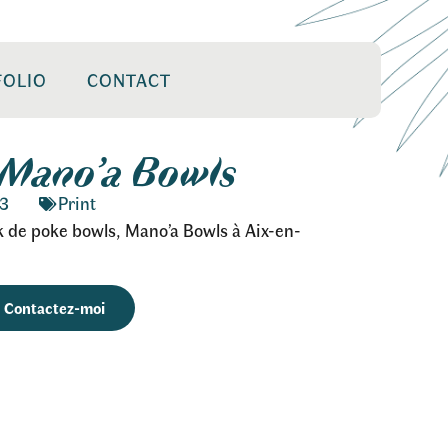
FOLIO
CONTACT
 Mano’a Bowls
3
Print
k de poke bowls, Mano’a Bowls à Aix-en-
Contactez-moi